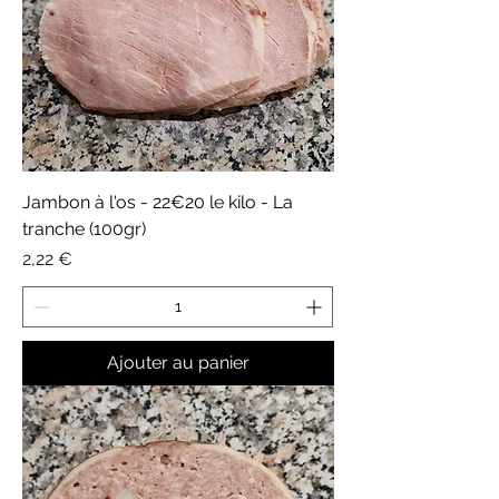
Jambon à l'os - 22€20 le kilo - La
tranche (100gr)
Prix
2,22 €
Ajouter au panier