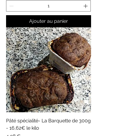
Ajouter au panier
Pâté spécialité- La Barquette de 300g
- 16,62€ le kilo
Prix