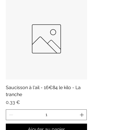
Saucisson à l'ail - 16€84 le kilo - La
tranche
Prix
0,33 €
Ajouter au panier