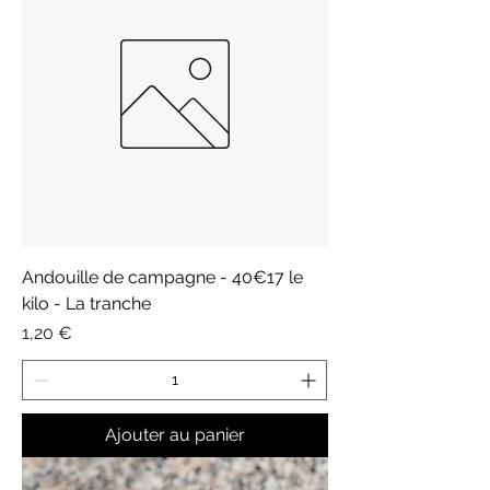
Andouille de campagne - 40€17 le
kilo - La tranche
Prix
1,20 €
Ajouter au panier