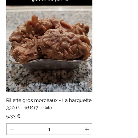
Rillette gros morceaux - La barquette
330 G - 16€17 le kilo
Prix
5,33 €