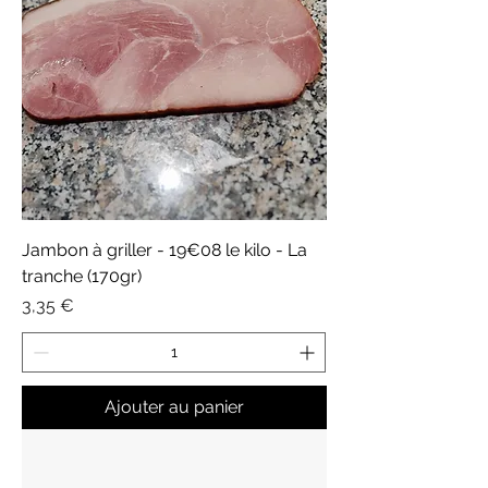
Jambon à griller - 19€08 le kilo - La
tranche (170gr)
Prix
3,35 €
Ajouter au panier