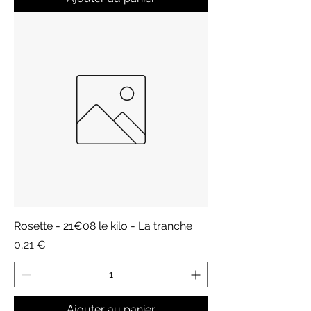
Rosette - 21€08 le kilo - La tranche
Prix
0,21 €
Ajouter au panier