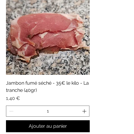
Jambon fumé séché - 35€ le kilo - La
tranche (40gr)
Prix
1,40 €
Ajouter au panier