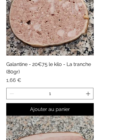
Galantine - 20€75 le kilo - La tranche
(80gr)
Prix
1,66 €
Ajouter au panier