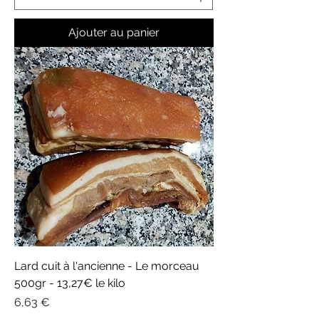
Ajouter au panier
Lard cuit à l'ancienne - Le morceau
500gr - 13,27€ le kilo
Prix
6,63 €