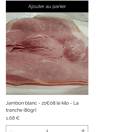
Ajouter au panier
Jambon blanc - 21€08 le kilo - La
tranche (80gr)
Prix
1,68 €