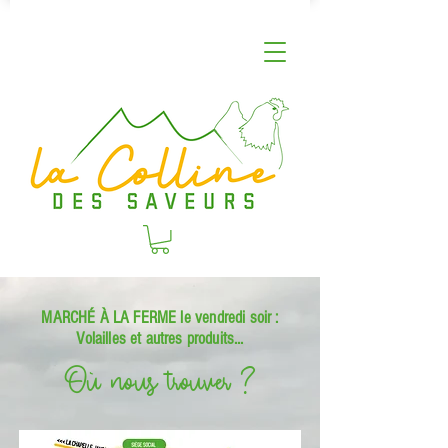
MARCHÉ À LA FERME le vendredi soir :
Volailles et autres produits...
Où nous trouver ?