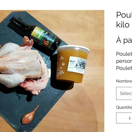
Poul
kilo
À pa
Poulet
perso
Poulet
perso
Nombre
Poulet
perso
Sélec
Poulet
perso
Quantit
7,65 €
foncti