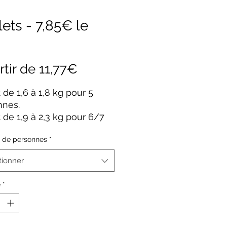
ets - 7,85€ le
Prix
rtir de
11,77€
promotionnel
 de 1,6 à 1,8 kg pour 5
nnes.
 de 1,9 à 2,3 kg pour 6/7
nnes.
 de personnes
*
 de 2,4 à 2,8 kg pour 8/9
nnes.
tionner
 de 2,8 à 3 kg pour 9/10
nnes.
é
*
 / KG. Prix variable en
on du poids de la volaille.