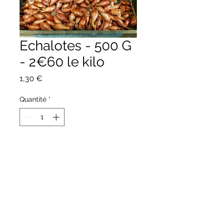
Echalotes - 500 G
- 2€60 le kilo
Prix
1,30 €
Quantité
*
Ajouter au panier
Producteur : EARL Chemin -
Fleurigné