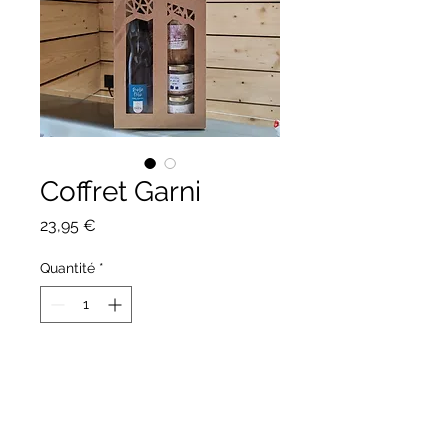
Coffret Garni
Prix
23,95 €
Quantité
*
Ajouter au panier
Coffret composé :
- 1 bouteille de cidre demi-