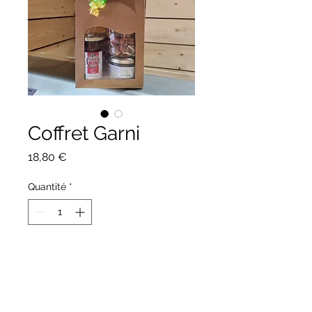
Coffret Garni
Prix
18,80 €
Quantité
*
Ajouter au panier
Coffret composé :
- 1 paquet de pâte TRIO