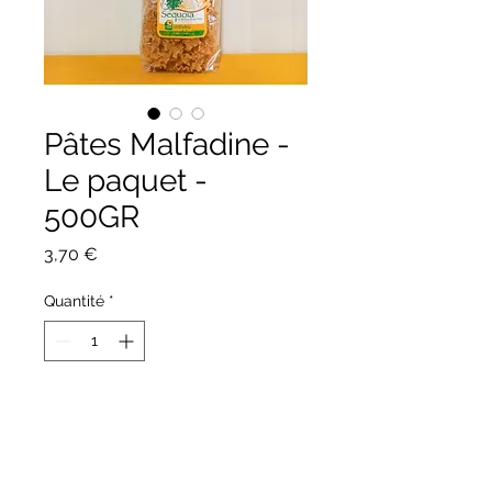
Pâtes Malfadine -
Le paquet -
500GR
Prix
3,70 €
Quantité
*
Ajouter au panier
Pâtes fines et ondulées. Elle