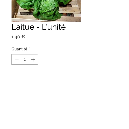
Laitue - L'unité
Prix
1,40 €
Quantité
*
Ajouter au panier
Producteur : EARL Chemin -
Fleurigné