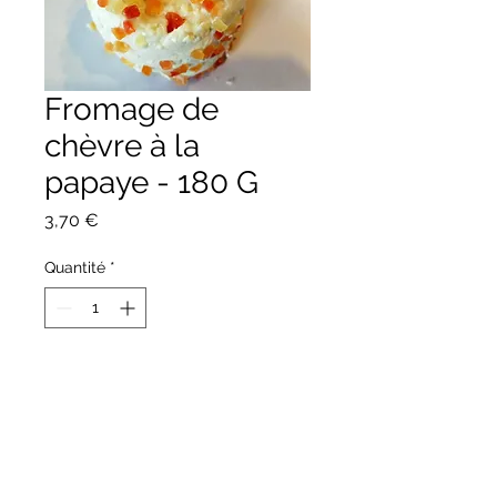
Fromage de
chèvre à la
papaye - 180 G
Prix
3,70 €
Quantité
*
Ajouter au panier
Fromage de chèvre fermier
au lait cru "Le Péras" enrobé
à la papaye.